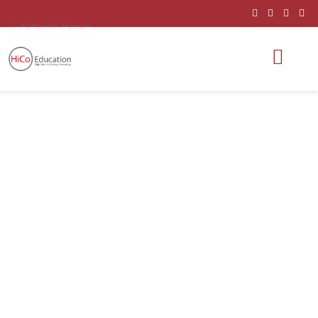
Kategorie:
Hawaii
Hanalani
School