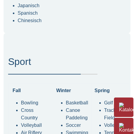
Japanisch
Spanisch
Chinesisch
Sport
Fall
Winter
Spring
Bowling
Basketball
Golf
Cross
Canoe
Track &
Country
Paddeling
Field
Volleyball
Soccer
Volleyball
Air Riflery
Swimming
Tennis