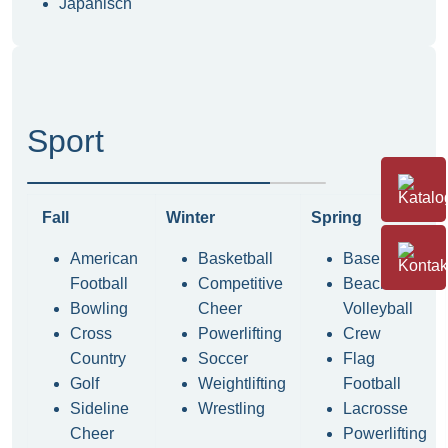
Japanisch
Sport
Fall
Winter
Spring
American
Basketball
Baseball
Football
Competitive
Beach
Bowling
Cheer
Volleyball
Cross
Powerlifting
Crew
Country
Soccer
Flag
Golf
Weightlifting
Football
Sideline
Wrestling
Lacrosse
Cheer
Powerlifting