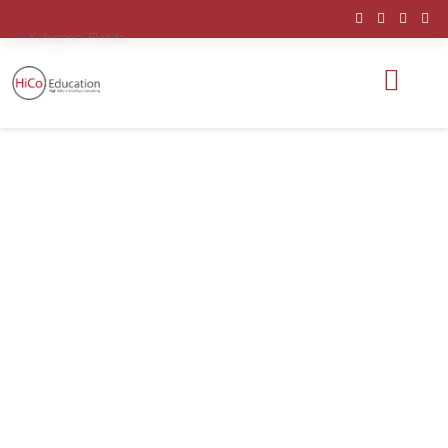
Kategorie:
Florida
Orlando School
District