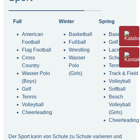
Fall
Winter
Spring
American
Basketball
Baseball
Football
Fußball
Golf
Flag Football
Wrestling
Lacrosse
Cross
Wasser
Schwimmen
Country
Polo
Tennis
Wasser Polo
(Girls)
Track & Field
(Boys)
Volleyball
Golf
Softball
Tennis
Beach
Volleyball
Volleyball
Cheerleading
(Girls)
Cheerleading
Der Sport kann von Schule zu Schule variieren und