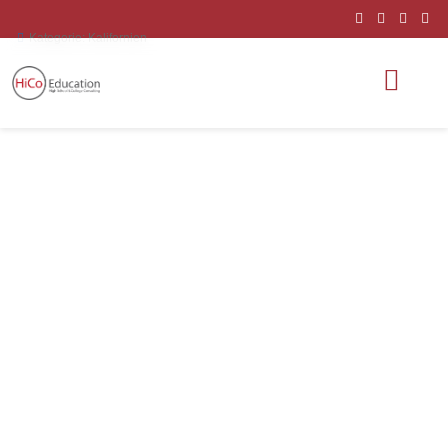
Kategorie:
Kalifornien
Placentia-Yorba
Linda School
District