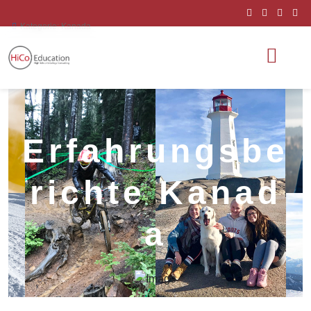
Kategorie:
Kanada
E
r
f
a
h
r
u
n
g
s
b
e
r
i
c
h
t
e
K
a
n
a
d
a