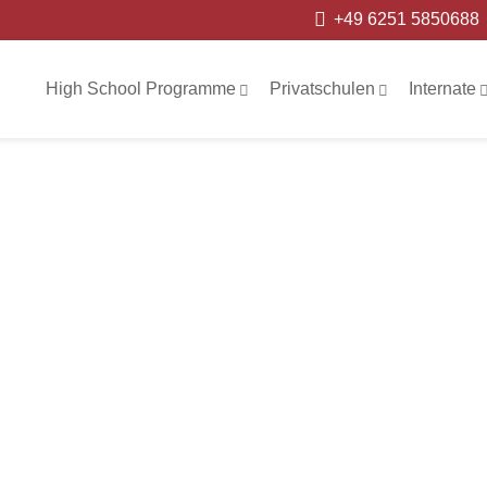
+49 6251 5850688
High School Programme
Privatschulen
Internate
Union School