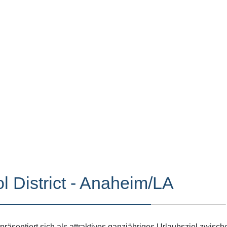
 District - Anaheim/LA
räsentiert sich als attraktives ganzjähriges Urlaubsziel zwis