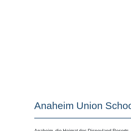
Anaheim Union School
Anaheim, die Heimat des Disneyland Resorts, p