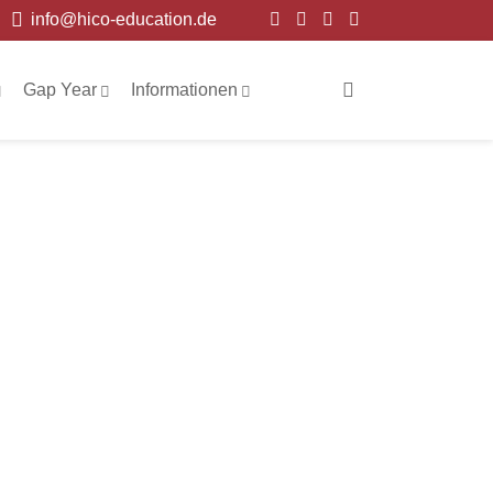
info@hico-education.de
Gap Year
Informationen
 District