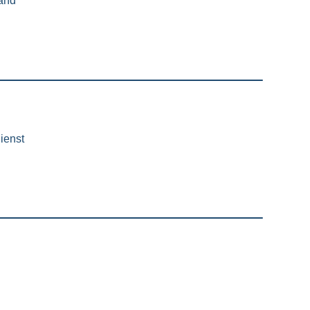
land
ienst