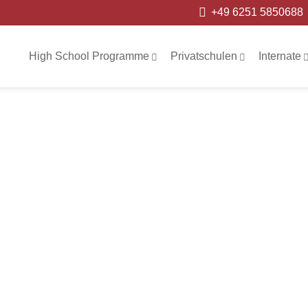
+49 6251 5850688
High School Programme
Privatschulen
Internate