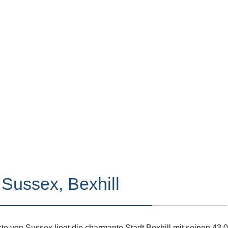
 Sussex, Bexhill
 von Sussex liegt die charmante Stadt Bexhill mit seinen 43.00