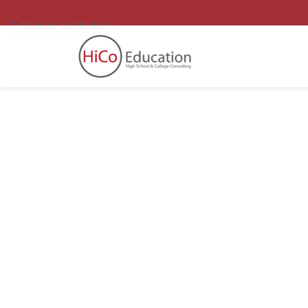
Kategorie:
Süd-England
B