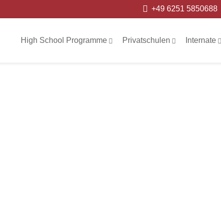
+49 6251 5850688
High School Programme
Privatschulen
Internate
exhill Colle