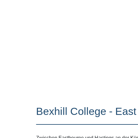
Bexhill College - East
Zwischen Eastbourne und Hastings an der Küste