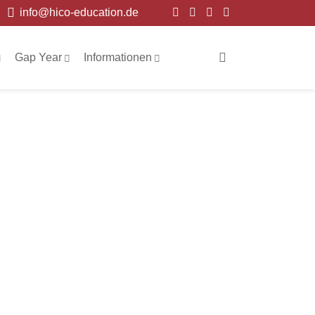
info@hico-education.de
Gap Year
Informationen
ge