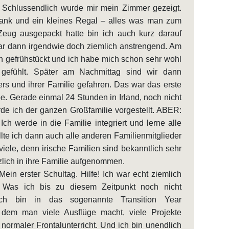
n: Schlussendlich wurde mir mein Zimmer gezeigt.
chrank und ein kleines Regal – alles was man zum
eug ausgepackt hatte bin ich auch kurz darauf
ar dann irgendwie doch ziemlich anstrengend. Am
 gefrühstückt und ich habe mich schon sehr wohl
 gefühlt. Später am Nachmittag sind wir dann
s und ihrer Familie gefahren. Das war das erste
e. Gerade einmal 24 Stunden in Irland, noch nicht
e ich der ganzen Großfamilie vorgestellt. ABER:
Ich werde in die Familie integriert und lerne alle
te ich dann auch alle anderen Familienmitglieder
iele, denn irische Familien sind bekanntlich sehr
zlich in ihre Familie aufgenommen.
Mein erster Schultag. Hilfe! Ich war echt ziemlich
. Was ich bis zu diesem Zeitpunkt noch nicht
ich bin in das sogenannte Transition Year
 dem man viele Ausflüge macht, viele Projekte
s normaler Frontalunterricht. Und ich bin unendlich