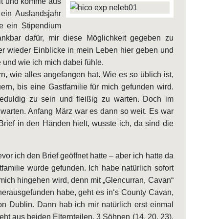
 alt und komme aus
 ein Auslandsjahr
be ein Stipendium
kbar dafür, mir diese Möglichkeit gegeben zu
r wieder Einblicke in mein Leben hier geben und
e und wie ich mich dabei fühle.
, wie alles angefangen hat. Wie es so üblich ist,
ern, bis eine Gastfamilie für mich gefunden wird.
eduldig zu sein und fleißig zu warten. Doch im
 warten. Anfang März war es dann so weit. Es war
ief in den Händen hielt, wusste ich, da sind die
or ich den Brief geöffnet hatte – aber ich hatte da
familie wurde gefunden. Ich habe natürlich sofort
mich hingehen wird, denn mit „Glencurran, Cavan“
 herausgefunden habe, geht es in‘s County Cavan,
n Dublin. Dann hab ich mir natürlich erst einmal
ht aus beiden Elternteilen, 3 Söhnen (14, 20, 23),