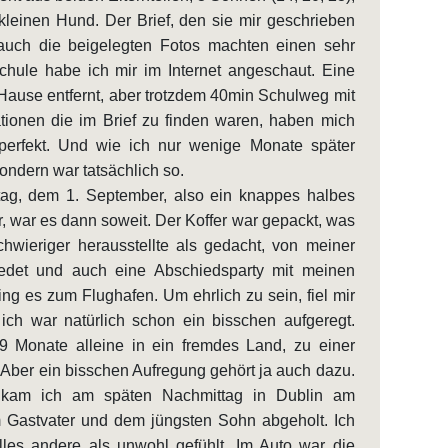
leinen Hund. Der Brief, den sie mir geschrieben
 auch die beigelegten Fotos machten einen sehr
chule habe ich mir im Internet angeschaut. Eine
ause entfernt, aber trotzdem 40min Schulweg mit
tionen die im Brief zu finden waren, haben mich
e perfekt. Und wie ich nur wenige Monate später
 sondern war tatsächlich so.
g, dem 1. September, also ein knappes halbes
r, war es dann soweit. Der Koffer war gepackt, was
chwieriger herausstellte als gedacht, von meiner
hiedet und auch eine Abschiedsparty mit meinen
ng es zum Flughafen. Um ehrlich zu sein, fiel mir
 ich war natürlich schon ein bisschen aufgeregt.
 9 Monate alleine in ein fremdes Land, zu einer
. Aber ein bisschen Aufregung gehört ja auch dazu.
 kam ich am späten Nachmittag in Dublin am
 Gastvater und dem jüngsten Sohn abgeholt. Ich
les andere als unwohl gefühlt. Im Auto war die