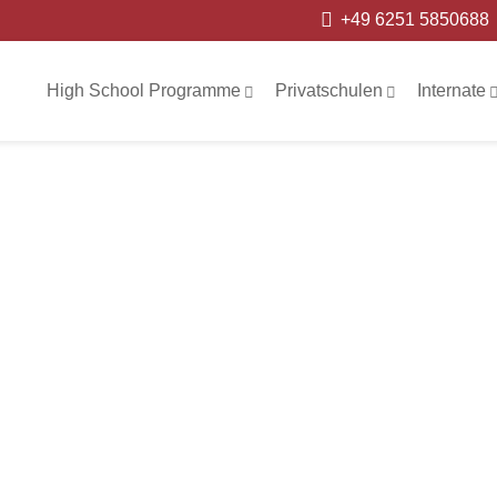
+49 6251 5850688
High School Programme
Privatschulen
Internate
U
N
G
S
B
E
R
I