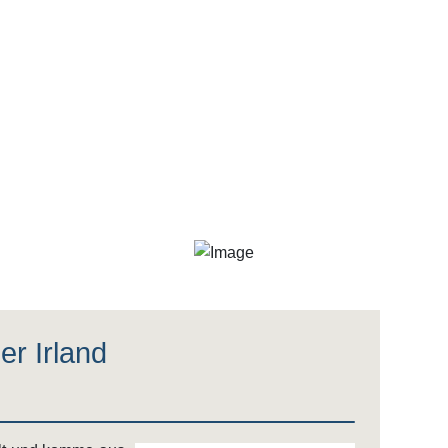
A
N
D
er Irland