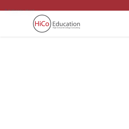
Kategorie:
Irland
E
R
F
A
H
R