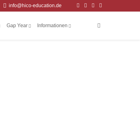
info@hico-education.de
Gap Year
Informationen
C
H
T
E
I
R
L