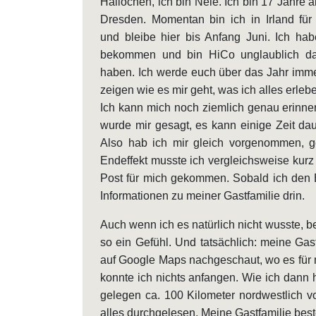
Hallöchen, ich bin Nele. Ich bin 17 Jahre
Dresden. Momentan bin ich in Irland für
und bleibe hier bis Anfang Juni. Ich ha
bekommen und bin HiCo unglaublich dan
haben. Ich werde euch über das Jahr imme
zeigen wie es mir geht, was ich alles erleb
Ich kann mich noch ziemlich genau erinnern
wurde mir gesagt, es kann einige Zeit dau
Also hab ich mir gleich vorgenommen, g
Endeffekt musste ich vergleichsweise kurz
Post für mich gekommen. Sobald ich den Br
Informationen zu meiner Gastfamilie drin.
Auch wenn ich es natürlich nicht wusste, bev
so ein Gefühl. Und tatsächlich: meine Gast
auf Google Maps nachgeschaut, wo es für 
konnte ich nichts anfangen. Wie ich dann
gelegen ca. 100 Kilometer nordwestlich vo
alles durchgelesen. Meine Gastfamilie beste