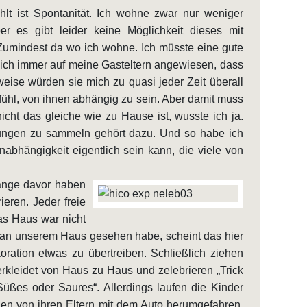
hlt ist Spontanität. Ich wohne zwar nur weniger
er es gibt leider keine Möglichkeit dieses mit
. Zumindest da wo ich wohne. Ich müsste eine gute
 ich immer auf meine Gasteltern angewiesen, dass
weise würden sie mich zu quasi jeder Zeit überall
efühl, von ihnen abhängig zu sein. Aber damit muss
ht das gleiche wie zu Hause ist, wusste ich ja.
rungen zu sammeln gehört dazu. Und so habe ich
nabhängigkeit eigentlich sein kann, die viele von
lange davor haben
eren. Jeder freie
as Haus war nicht
 an unserem Haus gesehen habe, scheint das hier
oration etwas zu übertreiben. Schließlich ziehen
kleidet von Haus zu Haus und zelebrieren „Trick
üßes oder Saures“. Allerdings laufen die Kinder
den von ihren Eltern mit dem Auto herumgefahren,