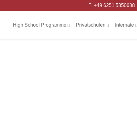
+49 6251 5850688
High School Programme
Privatschulen
Internate
u
n
g
s
b
e
r
i
c
h
t
e