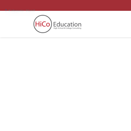
Kategorie:
Irland
E
r
f
a
h
r