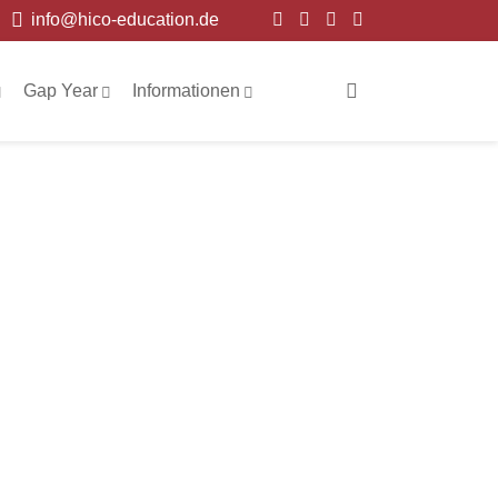
info@hico-education.de
Gap Year
Informationen
I
r
l
a
n
d