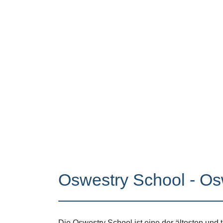
Oswestry School - Os
Die Oswestry School ist eine der ältesten und 