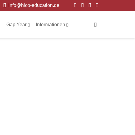
info@hico-education.de
Gap Year
Informationen
ol