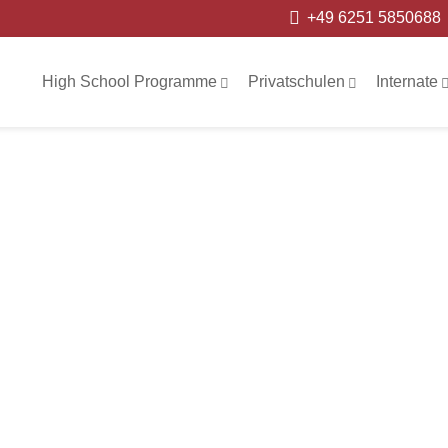
+49 6251 5850688
High School Programme
Privatschulen
Internate
swestry Scho