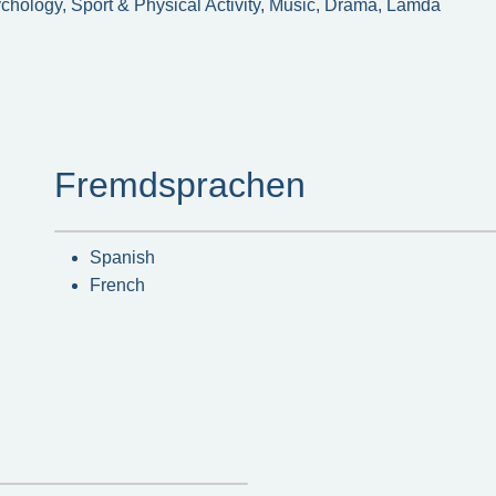
chology, Sport & Physical Activity, Music, Drama, Lamda
Fremdsprachen
Spanish
French