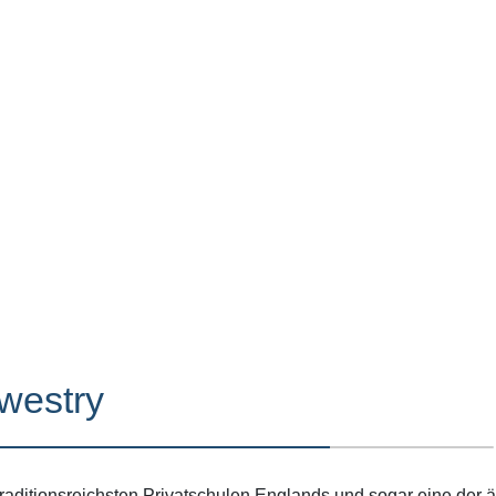
westry
traditionsreichsten Privatschulen Englands und sogar eine der 