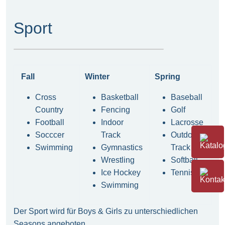
Sport
Fall
Winter
Spring
Cross
Basketball
Baseball
Country
Fencing
Golf
Football
Indoor
Lacrosse
Socccer
Track
Outdoor
Swimming
Gymnastics
Track
Wrestling
Softball
Ice Hockey
Tennis
Swimming
Der Sport wird für Boys & Girls zu unterschiedlichen
Seasons angeboten.