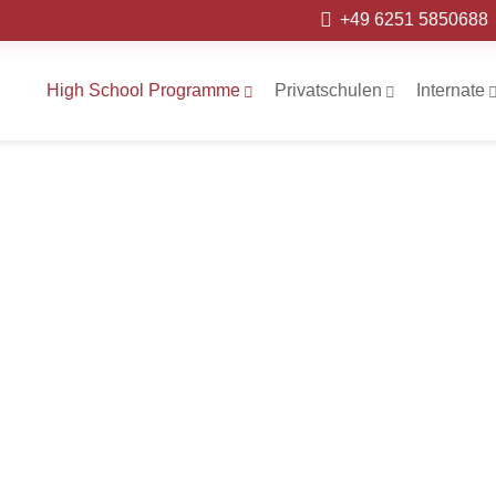
+49 6251 5850688
High School Programme
Privatschulen
Internate