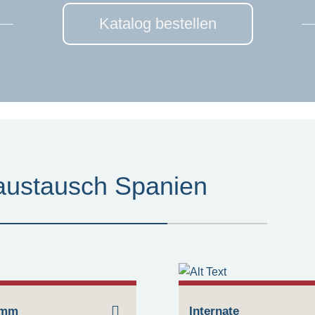
Katalog bestellen
austausch Spanien
amm
Internate